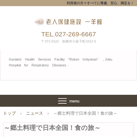
利用者の方々すべてに尊厳、安心、満足を！
TEL.027-269-6667
〒371-0122 前橋市小坂子町1012-5
Geriatric Health Services Facility “Roken Ichiyokan“ ，Jobu
Hospital for Respiratory Diseases．
トップ
›
ニュース
›
～郷土料理で日本全国！食の旅～
～郷土料理で日本全国！食の旅～