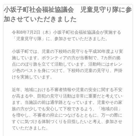
小坂子町社会福祉協議会 児童見守り隊に参
加させていただきました
令和8年7月2日（木）小坂子町社会福祉協議会が実施する
「児童見守り隊」に、参加させていただきました。
小坂子町では、児童の下校時の見守りを平成30年度より実
施しています。ボランティアの方が当番制で、7カ所の拠
点にのぼり旗を立てて活動しています。活動時にはオレン
ジ色のベストを身につけて、下校時の児童の見守り、声掛
けを実施しています。
近年、地域における不審者情報や児童の安全に関する不安
が高まる中、防犯の見守り活動は非常に重要だと考えてい
ます。当施設の前は通学路となっています。児童やその家
族の方が少しでも安心して下校できるよう、「地域の目」
を増やし、不審者の抑止につなげるとともに、万一の際に
すぐに気づける体制づくりを目指したいと考え、参加させ
ていただきました。